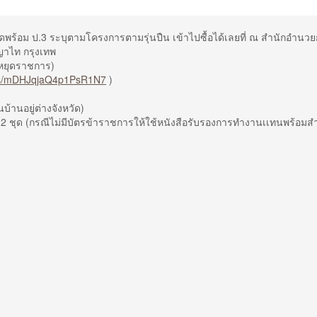
ร้อม ป.3 ระบุตามโครงการตามรุ่นปืน เข้าไปซื้อได้เลยที่ ณ สำนักอำนว
าไท กรุงเทพ
นหยุดราชการ)
aps/mDHJqjaQ4p1PsR1N7
)
้านอยู่ต่างจังหวัด)
2 ชุด (กรณีไม่มีบัตรข้าราชการให้ใช้หนังสือรับรองการทำงานเเทนพร้อมส